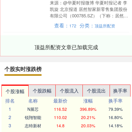
来源：@华夏时报微博 华夏时报记者 李
凯旋 北京报道 居然智家新零售集团股份
有限公司（000785.SZ）（下称：居然智
家）有了新的实控人。9月10日，居然智
查看：
分类：
172
顶益所配资
家....
顶益所配资文章已加载完成
个股实时涨跌榜
个股跌幅
个股流入
个股流出
换手率
个股涨幅
排名
名称
最新价
涨幅
换手率
1
N展芯
116.52
396.89%
79.39%
2
锐翔智能
110.02
20.21%
16.80%
3
志特新材
14.8
20.03%
14.18%