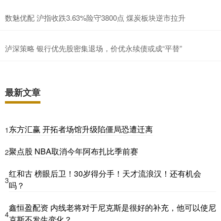
数魅优配 沪指收跌3.63%险守3800点 煤炭板块逆市拉升
泸深策略 银行优先股密集退场，价优永续债或成“平替”
最新文章
东方汇赢 开拓者场馆升级陷僵局恐遭迁离
1
聚点股 NBA取消今年阿布扎比季前赛
2
红和古 榜眼后卫！30岁得分手！天才流浪汉！还有机会
3
吗？
鑫恒盈配资 内线老将对于尼克斯是很好的补充，他可以使尼
4
克斯不发生变化？