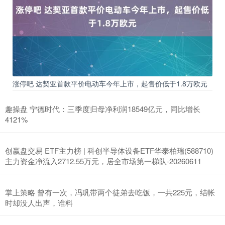
涨停吧 达契亚首款平价电动车今年上市，起售价低于1.8万欧元
趣操盘 宁德时代：三季度归母净利润18549亿元，同比增长
4121%
创赢盘交易 ETF主力榜 | 科创半导体设备ETF华泰柏瑞(588710)
主力资金净流入2712.55万元，居全市场第一梯队-20260611
掌上策略 曾有一次，冯巩带两个徒弟去吃饭，一共225元，结帐
时却没人出声，谁料