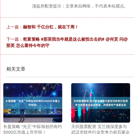
顶益所配资提示：文章来自网络，不代表本站观点。
上一篇：
融智和 千亿分红，就在下周！
下一篇：
乾富策略 #那英我当年就是这么被投出去的# @何炅 问@
那英 怎么看待今年的守
相关文章
长盈策略 “光王”中际旭创仍有约
天织股票配资 宝兰德深度参与
5000亿市值上升空间！
武汉市软件行业竞争力前百家企