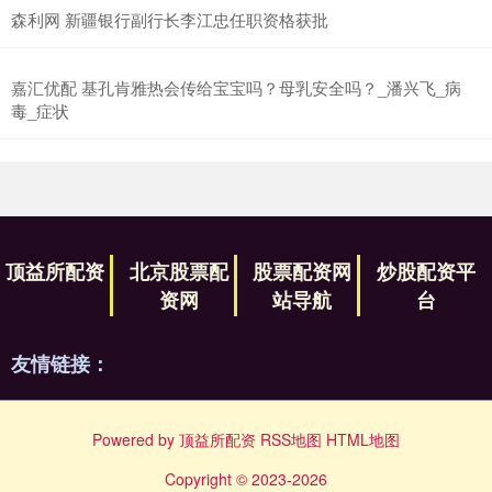
森利网 新疆银行副行长李江忠任职资格获批
嘉汇优配 基孔肯雅热会传给宝宝吗？母乳安全吗？_潘兴飞_病
毒_症状
顶益所配资
北京股票配
股票配资网
炒股配资平
资网
站导航
台
友情链接：
Powered by
顶益所配资
RSS地图
HTML地图
Copyright
© 2023-2026